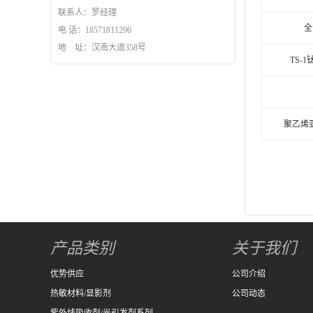
联系人：罗经理
全
电 话：18571811296
地 址：汉南大道358号
TS-
聚乙烯
产品类别
关于我们
优势供应
公司介绍
热敏材料/显影剂
公司动态