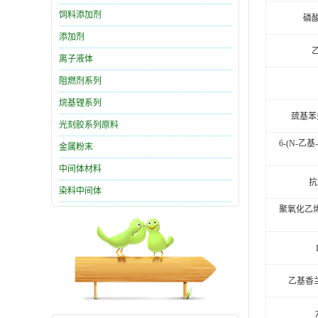
饲料添加剂
磷酸
添加剂
离子液体
阻燃剂系列
烷基锂系列
巯基苯并
光刻胶系列原料
6-(N-乙
金属粉末
中间体材料
抗
染料中间体
聚氧化乙烯生
乙基香兰