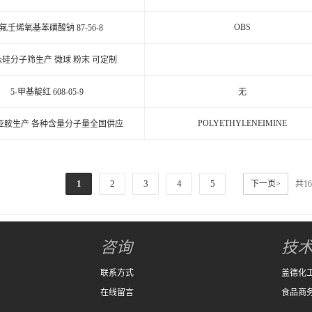
OBS
氟壬烯氧基苯磺酸钠 87-56-8
1钛硅分子筛生产 微球 粉末 可定制
5-甲基靛红 608-05-9
无
POLYETHYLENEIMINE
亚胺生产 各种含量分子量全国供应
1
2
3
4
5
下一页>
共1
咨询
技
联系方式
盖德化
在线留言
食品商