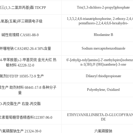
Tris(1,3-dichloro-2-propyl)phosphate
三(1,3-二氯异丙基)酯 TDCPP
1,3,5,2,4,6-triazatriphosphorine, 2-ethoxy-2,4,
乙氧基(五氟)环三磷腈电子级
pentafluoro-2,2,4,4,6,6-hexahydro-
Rhodamine B
碱性玫瑰精 CAS81-88-9
Sodium mercaptobenzothiazole
噻唑钠 CAS2492-26-4 50%含量
基-4-甲苯胺基)-2-甲基荧烷 金光大红 热
6'-[ethyl(p-tolyl)amino]-2'-methylspiro[isoben
n-1(3H),9'-[9H]xanthene]-3-one
敏材料 42228-32-0
Dilauryl thiodipropionate
氧剂DTDTP 10595-72-9 生产
产 助剂材料 68441-17-8 各种分子
Polyethylene, Oxidized
量
D-丙交酯生产 右旋-丙交酯
ETHYLVANILLINBETA-D-GLUCOPYRA
素葡萄糖苷香精香料122397-96-0
DE
六氟磷酸钠生产 21324-39-0
六氟磷酸钠