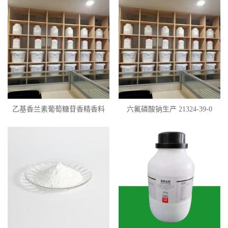
乙基香兰素葡萄糖苷香精香料
六氟磷酸钠生产 21324-39-0
122397-96-0