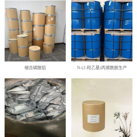
缩合磷酸铝
N-(2-羟乙基)丙烯酰胺生产