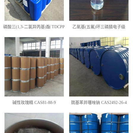
磷酸三(1,3-二氯异丙基)酯 TDCPP
乙氧基(五氟)环三磷腈电子级
碱性玫瑰精 CAS81-88-9
巯基苯并噻唑钠 CAS2492-26-4
50%含量