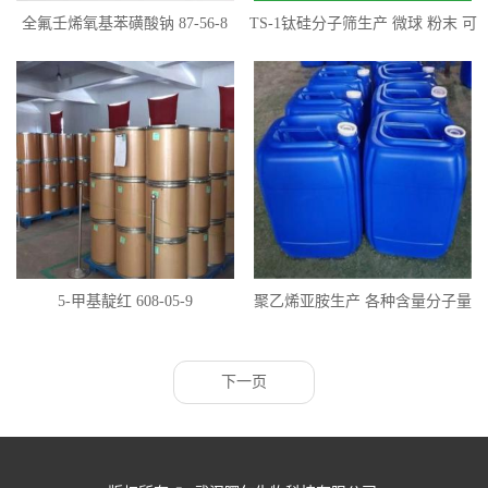
全氟壬烯氧基苯磺酸钠 87-56-8
TS-1钛硅分子筛生产 微球 粉末 可
定制
5-甲基靛红 608-05-9
聚乙烯亚胺生产 各种含量分子量
全国供应
下一页