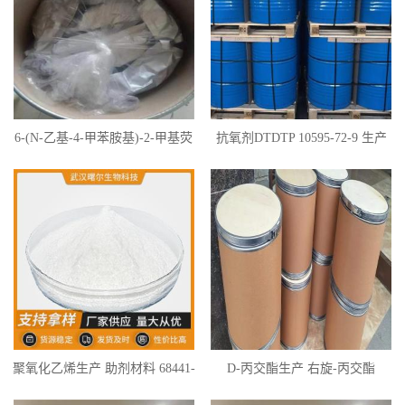
6-(N-乙基-4-甲苯胺基)-2-甲基荧
抗氧剂DTDTP 10595-72-9 生产
烷 金光大红 热敏材料 42228-32-0
聚氧化乙烯生产 助剂材料 68441-
D-丙交酯生产 右旋-丙交酯
17-8 各种分子量