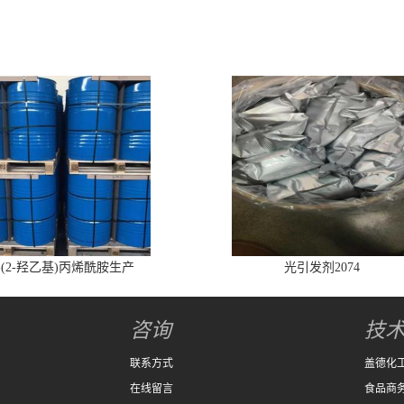
-(2-羟乙基)丙烯酰胺生产
光引发剂2074
咨询
技
联系方式
盖德化
在线留言
食品商