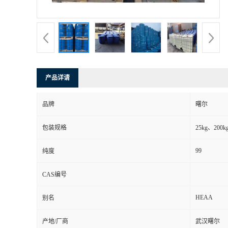
产品详请
品牌
曙尔
包装规格
25kg、200
99
纯度
CAS编号
HEAA
别名
产地/厂商
武汉曙尔