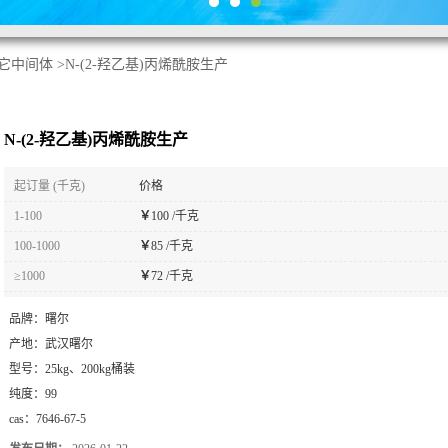
它中间体
>
N-(2-羟乙基)丙烯酰胺生产
N-(2-羟乙基)丙烯酰胺生产
起订量 (千克)
价格
1-100
￥
100 /千克
100-1000
￥
85 /千克
≥1000
￥
72 /千克
品牌：
曙尔
产地：
武汉曙尔
型号：
25kg、200kg桶装
纯度：
99
cas：
7646-67-5