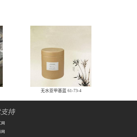
无水亚甲基蓝 61-73-4
术支持
工网
务网