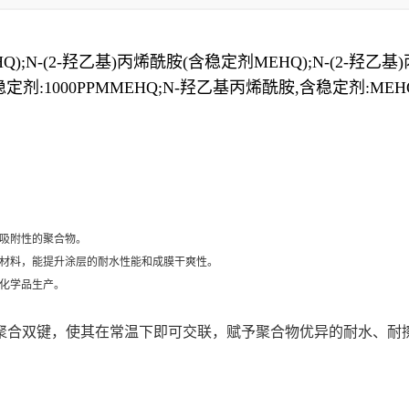
);N-(2-羟乙基)丙烯酰胺(含稳定剂MEHQ);N-(2-羟乙基
剂:1000PPMMEHQ;N-羟乙基丙烯酰胺,含稳定剂:ME
吸附性的聚合物。
材料，能提升涂层的耐水性能和成膜干爽性。
化学品生产。
聚合双键，使其在常温下即可交联，赋予聚合物优异的耐水、耐