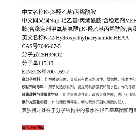
中文名称N-(2-羟乙基)丙烯酰胺
中文同义词N-(2-羟乙基)丙烯酰胺(含稳定剂MEHQ
胺(含稳定剂甲氧基氢醌);N-羟乙基丙烯酰胺,含稳定
英文名称N-(2-Hydroxyethyl)acrylamide,HEAA
CAS号7646-67-5
分子式C5H9NO2
分子量115.13
EINECS号700-169-7
高分子材料
：作为关键单体，合成具有优良水溶性、增稠性、粘附性和
胶粘剂与涂料
：用于制造胶粘剂，能提高粘接强度和耐水性；作为涂层
纤维改性与造纸化学品
：用作纤维改性剂，改善纤维性能；也用于造纸
紫外光固化树脂
：作为活性稀释剂，参与紫外光固化树脂的配方。
其独特之处在于分子结构中的亲水性羟乙基基团和可
目前现货供应