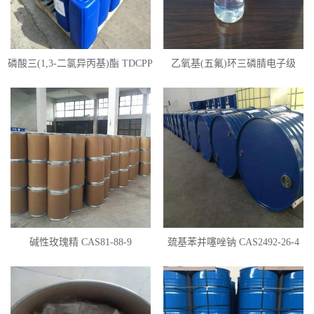
磷酸三(1,3-二氯异丙基)酯 TDCPP
乙氧基(五氟)环三磷腈电子级
碱性玫瑰精 CAS81-88-9
巯基苯并噻唑钠 CAS2492-26-4
50%含量