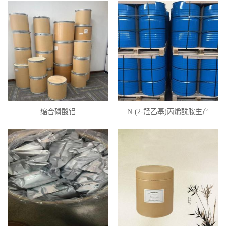
缩合磷酸铝
N-(2-羟乙基)丙烯酰胺生产