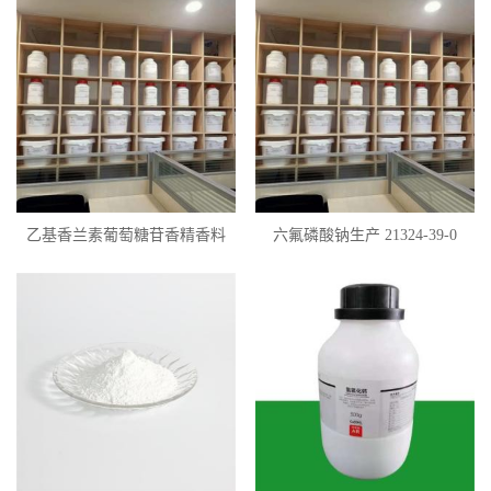
乙基香兰素葡萄糖苷香精香料
六氟磷酸钠生产 21324-39-0
122397-96-0