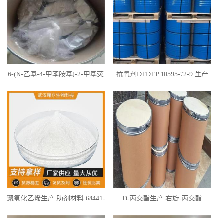
6-(N-乙基-4-甲苯胺基)-2-甲基荧
抗氧剂DTDTP 10595-72-9 生产
烷 金光大红 热敏材料 42228-32-0
聚氧化乙烯生产 助剂材料 68441-
D-丙交酯生产 右旋-丙交酯
17-8 各种分子量