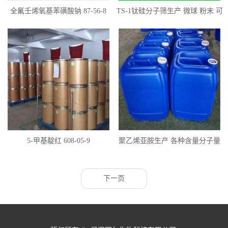
全氟壬烯氧基苯磺酸钠 87-56-8
TS-1钛硅分子筛生产 微球 粉末 可
定制
5-甲基靛红 608-05-9
聚乙烯亚胺生产 各种含量分子量
全国供应
下一页