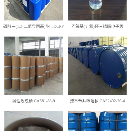
磷酸三(1,3-二氯异丙基)酯 TDCPP
乙氧基(五氟)环三磷腈电子级
碱性玫瑰精 CAS81-88-9
巯基苯并噻唑钠 CAS2492-26-4
50%含量