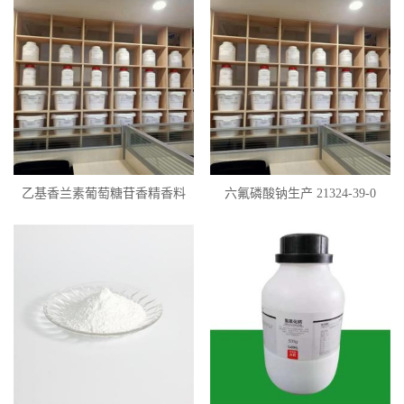
乙基香兰素葡萄糖苷香精香料
六氟磷酸钠生产 21324-39-0
122397-96-0