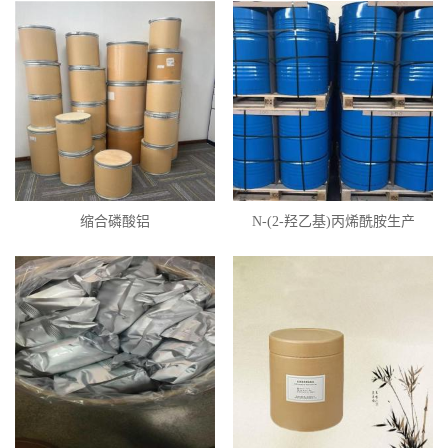
缩合磷酸铝
N-(2-羟乙基)丙烯酰胺生产