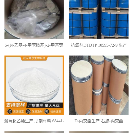
6-(N-乙基-4-甲苯胺基)-2-甲基荧
抗氧剂DTDTP 10595-72-9 生产
烷 金光大红 热敏材料 42228-32-0
聚氧化乙烯生产 助剂材料 68441-
D-丙交酯生产 右旋-丙交酯
17-8 各种分子量