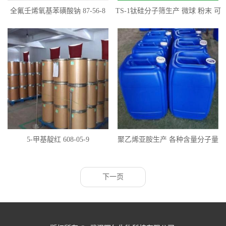
全氟壬烯氧基苯磺酸钠 87-56-8
TS-1钛硅分子筛生产 微球 粉末 可
定制
5-甲基靛红 608-05-9
聚乙烯亚胺生产 各种含量分子量
全国供应
下一页