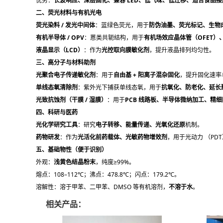
优势：
长波响应、深层固化、兼容 LED、低气味、低迁移、适合食品
二、荧光材料与有机光电
荧光染料 / 发光中间体
：蓝绿色荧光，用于
防伪油墨、荧光标记、生物
有机半导体 / OPV
：蒽类共轭结构，用于
有机场效应晶体管（OFET）、
液晶显示（LCD）
：作为
光控取向膜敏化剂
，提升液晶排列均匀性。
三、高分子与材料助剂
光聚合电子传递敏化剂
：用于
自由基 + 阳离子混杂固化
，提升固化速率
单线态氧清除剂
：紫外光下捕获单线态氧，用于
抗氧化、防老化、延长
光致抗蚀剂（干膜 / 湿膜）
：用于
PCB 线路板、半导体微纳加工、精
四、科研与医药
光化学研究工具
：研究
电子转移、能量传递、光氧化还原
机制。
药物研发
：作为
光活化前药载体、光敏药物增效剂
，用于光动力 （PD
五、基础物性（便于识别）
外观：
浅黄色结晶粉末
，纯度≥99%。
熔点：108–112℃；沸点：478.8℃；闪点：179.2℃。
溶解性：溶于甲苯、二甲苯、DMSO 等有机溶剂，
不溶于水
。
相关产品：