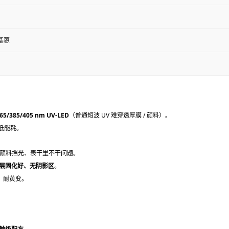
氧基蒽
65/385/405 nm UV-LED
（普通短波 UV 难穿透厚膜 / 颜料）。
低能耗。
颜料挡光、表干里不干问题。
层固化好、无阴影区
。
、耐黄变。