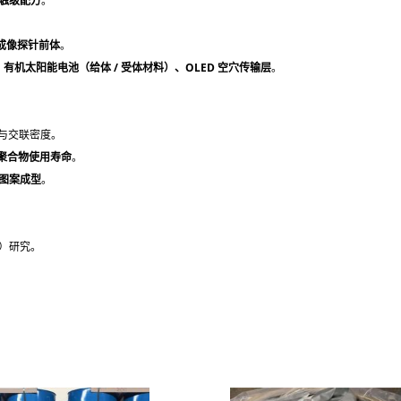
接触级配方
。
成像探针前体
。
有机太阳能电池（给体 / 受体材料）、OLED 空穴传输层
。
与交联密度。
聚合物使用寿命
。
细图案成型
。
T）研究。