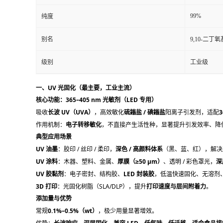
99%
纯度
别名
9,10-二丁
级别
工业级
一、UV 光固化（最主要，工业主流）
核心功能：365–405 nm 光敏剂（LED 专用）
吸收
长波 UV（UVA）
，高效敏化
硫鎓盐 / 碘鎓盐
阳离子引发剂，适配
3
作用机制：
电子转移敏化
，不直接产生活性种，显著提升引发效率、降
典型应用场景
UV 油墨
：胶印 / 丝印 / 柔印，
深色 / 高颜料体系
（黑、蓝、红），解决
UV 涂料
：木器、塑料、金属、
厚膜（≥50 μm）
、透明 / 彩色罩光，
深
UV 胶黏剂
：电子密封、结构胶、
LED 封装胶
，低温快速固化、无溶剂
3D 打印
：光固化树脂（SLA/DLP），提升
打印速度与层间附着力
。
添加量与优势
常规
0.1%–0.5%（wt）
，极少用量显著增效。