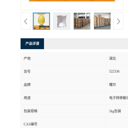
产品详请
产地
湖北
522336
货号
品牌
曙尔
用途
电子转移敏
包装规格
1kg包装
CAS编号