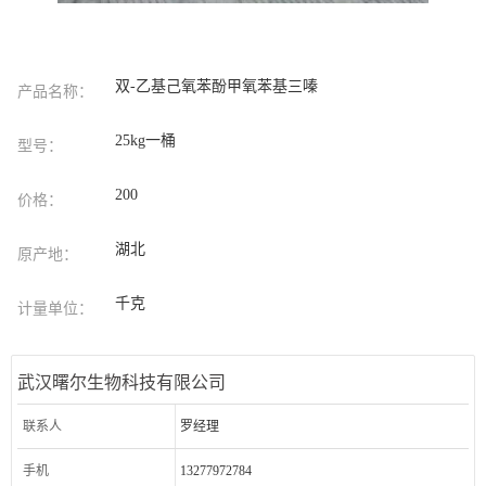
双-乙基己氧苯酚甲氧苯基三嗪
产品名称：
25kg一桶
型号：
200
价格：
湖北
原产地：
千克
计量单位：
武汉曙尔生物科技有限公司
联系人
罗经理
手机
13277972784