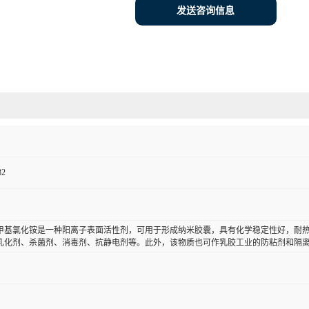
发送咨询信息
32
甲基氯化铵是一种阳离子表面活性剂，可用于形成纳米胶囊，具有化学稳定性好，耐热，耐光
乳化剂、杀菌剂、消毒剂、抗静电剂等。此外，该物质也可作乳胶工业的防粘剂和隔