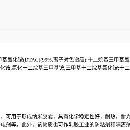
化铵(DTAC)(99%,离子对色谱级);十二烷基三甲基
化铵,氯化十二烷基三甲基铵,三甲基十二烷基氯化铵;十二
剂，可用于形成纳米胶囊，具有化学稳定性好，耐热，耐
静电剂等。此外，该物质也可作乳胶工业的防粘剂和隔离