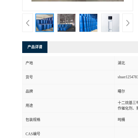
产品详请
产地
湖北
shuer125478
货号
品牌
曙尔
十二烷基三
用途
作催化剂、
包装规格
吨桶
CAS编号