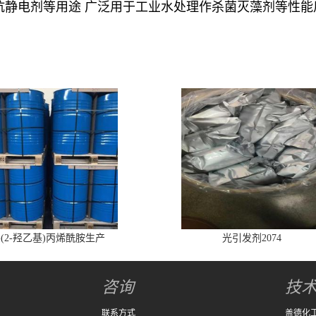
抗静电剂等用途 广泛用于工业水处理作杀菌灭藻剂等性能
-(2-羟乙基)丙烯酰胺生产
光引发剂2074
咨询
技
联系方式
盖德化