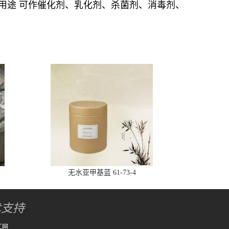
用途 可作催化剂、乳化剂、杀菌剂、消毒剂、
无水亚甲基蓝 61-73-4
术支持
工网