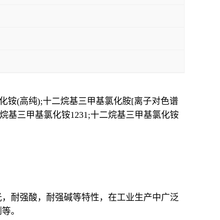
氯化铵(高纯);十二烷基三甲基氯化胺[离子对色谱
烷基三甲基氯化铵1231;十二烷基三甲基氯化铵
光，耐强酸，耐强碱等特性，在工业生产中广泛
剂等。