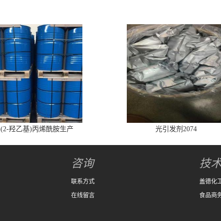
-(2-羟乙基)丙烯酰胺生产
光引发剂2074
咨询
技
联系方式
盖德化
在线留言
食品商