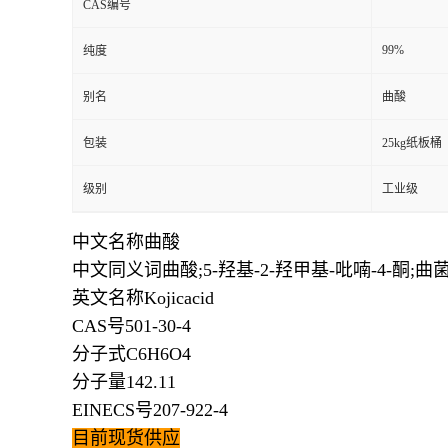
CAS编号
99%
纯度
别名
曲酸
包装
25kg纸板桶
级别
工业级
中文名称曲酸
中文同义词曲酸;5-羟基-2-羟甲基-吡喃-4-酮;曲菌酸
英文名称Kojicacid
CAS号501-30-4
分子式C6H6O4
分子量142.11
EINECS号207-922-4
目前现货供应