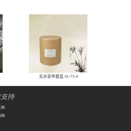
无水亚甲基蓝 61-73-4
术支持
工网
务网