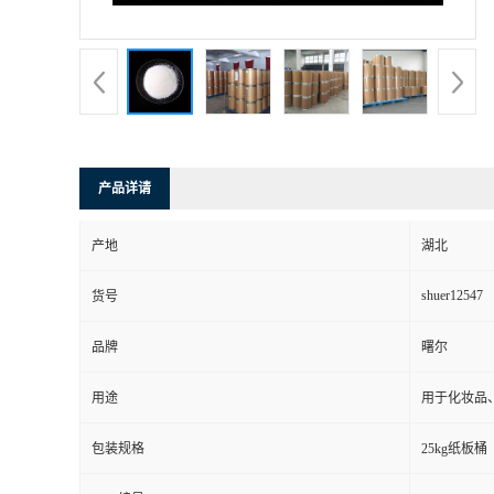
产品详请
产地
湖北
shuer12547
货号
品牌
曙尔
用途
用于化妆品
包装规格
25kg纸板桶