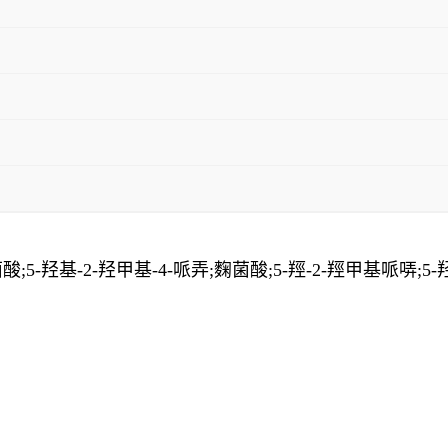
;5-羟基-2-羟甲基-4-哌弄;麴菌酸;5-羥-2-羥甲基哌哢;5-