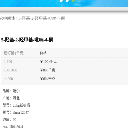
它中间体
>
5-羟基-2-羟甲基-吡喃-4-酮
5-羟基-2-羟甲基-吡喃-4-酮
起订量 (千克)
价格
1-100
￥
100 /千克
100-1000
￥
80 /千克
≥1000
￥
60 /千克
品牌：
曙尔
产地：
湖北
型号：
25kg纸板桶
货号：
shuer12547
纯度：
99
cas：
501-30-4