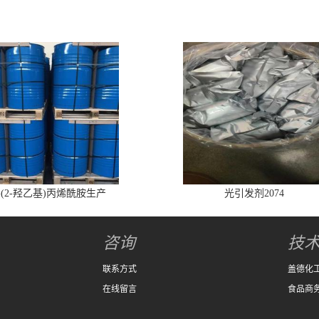
-(2-羟乙基)丙烯酰胺生产
光引发剂2074
咨询
技
联系方式
盖德化
在线留言
食品商