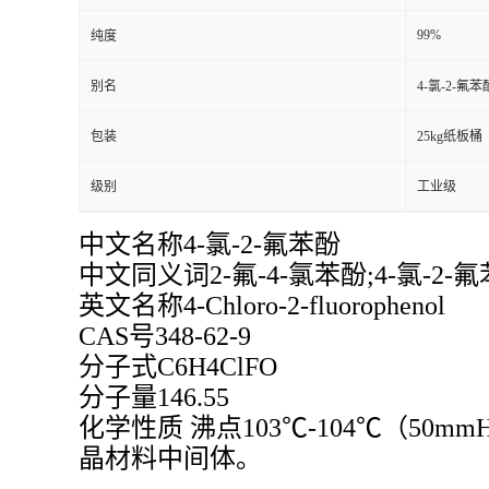
99%
纯度
别名
4-氯-2-氟苯
包装
25kg纸板桶
级别
工业级
中文名称4-氯-2-氟苯酚
中文同义词2-氟-4-氯苯酚;4-氯-2-氟苯酚
英文名称4-Chloro-2-fluorophenol
CAS号348-62-9
分子式C6H4ClFO
分子量146.55
化学性质 沸点103℃-104℃（50m
晶材料中间体。