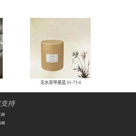
无水亚甲基蓝 61-73-4
术支持
工网
务网