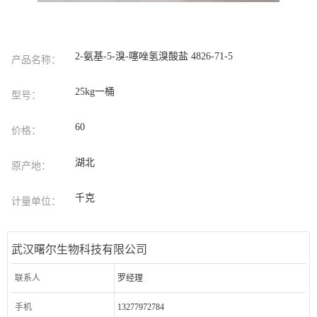
2-氨基-5-溴-噻唑氢溴酸盐 4826-71-5
产品名称：
25kg一桶
型号：
60
价格：
湖北
原产地：
千克
计量单位：
武汉曙尔生物科技有限公司
联系人
罗经理
手机
13277972784