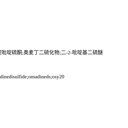
物)/双吡啶硫酮;奥麦丁二硫化物;二-2-吡啶基二硫醚
inedisulfide;omadineds;osy20