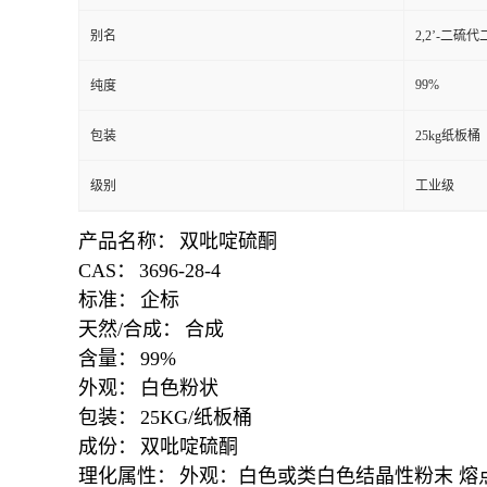
别名
2,2’-二硫代
99%
纯度
包装
25kg纸板桶
级别
工业级
产品名称：
双吡啶硫酮
CAS：
3696-28-4
标准：
企标
天然/合成：
合成
含量：
99%
外观：
白色粉状
包装：
25KG/纸板桶
成份：
双吡啶硫酮
理化属性：
外观：白色或类白色结晶性粉末 熔点：20