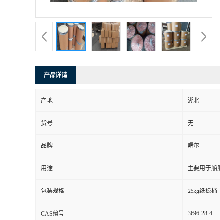
产品详请
产地
湖北
货号
无
品牌
曙尔
用途
主要用于船
包装规格
25kg纸板桶
3696-28-4
CAS编号