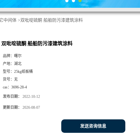
它中间体
>
双吡啶硫酮 船舶防污漆建筑涂料
双吡啶硫酮 船舶防污漆建筑涂料
品牌：
曙尔
产地：
湖北
型号：
25kg纸板桶
货号：
无
cas：
3696-28-4
发布日期：
2022-10-12
更新日期：
2026-08-07
发送咨询信息