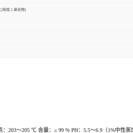
二(吡啶-1-氧化物)
3～205 ℃ 含量：≥ 99 % PH：5.5～6.9（1%中性