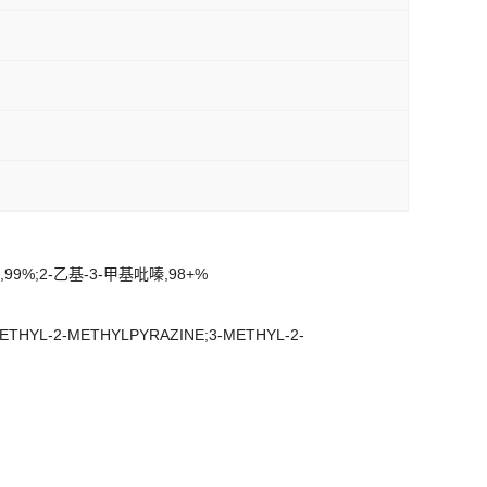
99%;2-乙基-3-甲基吡嗪,98+%
;3-ETHYL-2-METHYLPYRAZINE;3-METHYL-2-