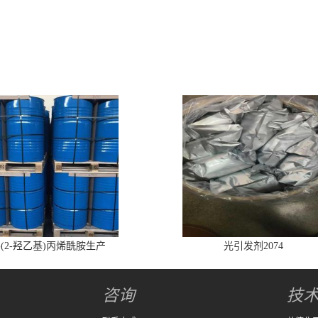
-(2-羟乙基)丙烯酰胺生产
光引发剂2074
咨询
技