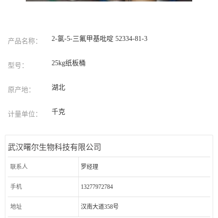
2-氯-5-三氟甲基吡啶 52334-81-3
产品名称：
25kg纸板桶
型号：
湖北
原产地：
千克
计量单位：
武汉曙尔生物科技有限公司
联系人
罗经理
手机
13277972784
地址
汉南大道358号