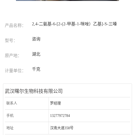
2,4-二氨基-6-[2-(2-甲基-1-咪唑）乙基]-S-三嗪
产品名称：
咨询
型号：
湖北
原产地：
千克
计量单位：
武汉曙尔生物科技有限公司
联系人
罗经理
手机
13277972784
地址
汉南大道358号