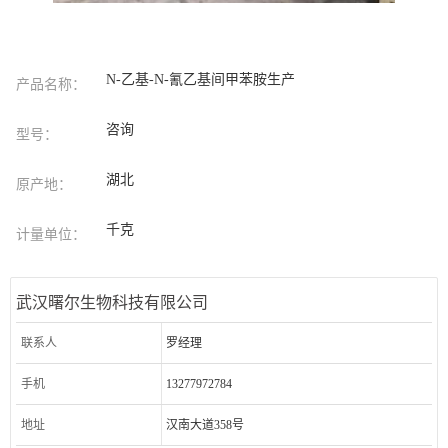
N-乙基-N-氰乙基间甲苯胺生产
产品名称：
咨询
型号：
湖北
原产地：
千克
计量单位：
武汉曙尔生物科技有限公司
联系人
罗经理
手机
13277972784
地址
汉南大道358号