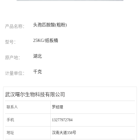
头孢匹胺酸(粗粉)
产品名称：
25KG/纸板桶
型号：
湖北
原产地：
千克
计量单位：
武汉曙尔生物科技有限公司
联系人
罗经理
手机
13277972784
地址
汉南大道358号