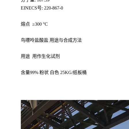
EINECS号: 220-867-0
熔点 ≥300 °C
鸟嘌呤盐酸盐 用途与合成方法
用途 用作生化试剂
含量99% 粉状 白色 25KG/纸板桶