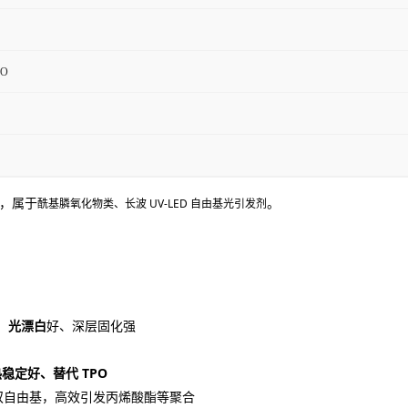
O
酰基膦氧化物类、长波 UV-LED 自由基光引发剂
，属于
。
，
光漂白
好、深层固化强
稳定好、替代 TPO
双自由基，高效引发丙烯酸酯等聚合