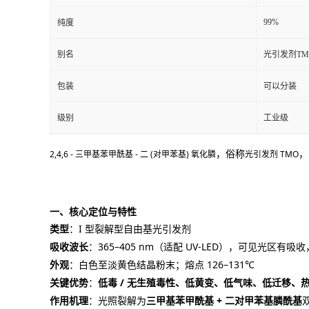
99%
纯度
别名
光引发剂TM
包装
可以分装
级别
工业级
2,4,6 - 三甲基苯甲酰基 - 二 (对甲苯基) 氧化膦
光引发剂 TMO
，俗称
，
一、核心定位与特性
类型
：I 型裂解型自由基光引发剂
吸收波长
：365–405 nm（适配 UV-LED），可见光区有吸收
外观
：白色至淡黄色结晶粉末；熔点 126–131℃
关键优势
：
低毒 / 无生殖毒性、低黄变、低气味、低迁移、热
作用机理
：光照裂解为
三甲基苯甲酰基 + 二对甲苯基膦酰基