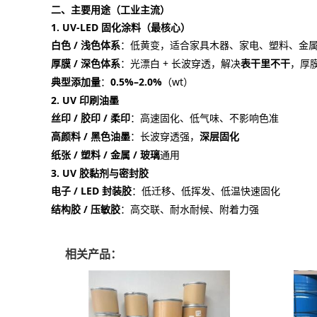
二、主要用途（工业主流）
1. UV-LED 固化涂料（最核心）
白色 / 浅色体系
：低黄变，适合家具木器、家电、塑料、金
厚膜 / 深色体系
：光漂白 + 长波穿透，解决
表干里不干
，厚
典型添加量
：
0.5%–2.0%
（wt）
2. UV 印刷油墨
丝印 / 胶印 / 柔印
：高速固化、低气味、不影响色准
高颜料 / 黑色油墨
：长波穿透强，
深层固化
纸张 / 塑料 / 金属 / 玻璃
通用
3. UV 胶黏剂与密封胶
电子 / LED 封装胶
：低迁移、低挥发、低温快速固化
结构胶 / 压敏胶
：高交联、耐水耐候、附着力强
相关产品：