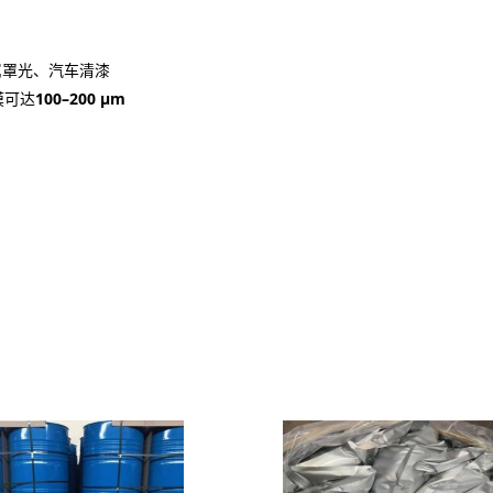
属罩光、汽车清漆
膜可达
100–200 μm