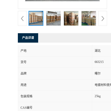
产品详请
产地
湖北
663215
货号
品牌
曙尔
用途
电镀材料使
25kg
包装规格
CAS编号