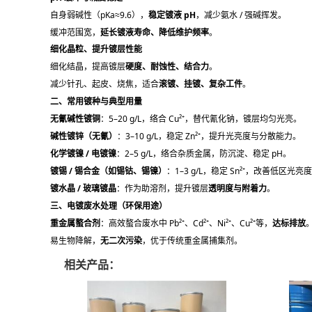
自身弱碱性（pKa≈9.6），
稳定镀液 pH
，减少氨水 / 强碱挥发。
缓冲范围宽，
延长镀液寿命、降低维护频率
。
细化晶粒、提升镀层性能
细化结晶，提高镀层
硬度、耐蚀性、结合力
。
减少针孔、起皮、烧焦，适合
滚镀、挂镀、复杂工件
。
二、常用镀种与典型用量
无氰碱性镀铜
：5–20 g/L，络合 Cu²⁺，替代氰化钠，镀层均匀光亮。
碱性镀锌（无氰）
：3–10 g/L，稳定 Zn²⁺，提升光亮度与分散能力。
化学镀镍 / 电镀镍
：2–5 g/L，络合杂质金属，防沉淀、稳定 pH。
镀锡 / 锡合金（如锡钴、锡镍）
：1–3 g/L，稳定 Sn²⁺，改善低区光亮
镀水晶 / 玻璃镀晶
：作为助溶剂，提升镀层
透明度与附着力
。
三、电镀废水处理（环保用途）
重金属螯合剂
：高效螯合废水中 Pb²⁺、Cd²⁺、Ni²⁺、Cu²⁺等，
达标排放
易生物降解，
无二次污染
，优于传统重金属捕集剂。
相关产品：