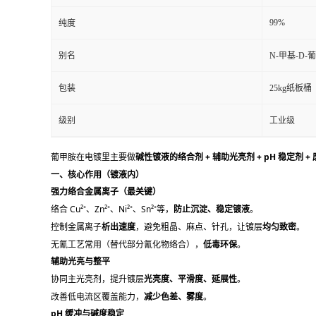
99%
纯度
别名
N-甲基-D-
包装
25kg纸板桶
级别
工业级
葡甲胺在电镀里主要做
碱性镀液的络合剂 + 辅助光亮剂 + pH 稳定剂 +
一、核心作用（镀液内）
强力络合金属离子（最关键）
络合 Cu²⁺、Zn²⁺、Ni²⁺、Sn²⁺等，
防止沉淀、稳定镀液
。
控制金属离子
析出速度
，避免粗晶、麻点、针孔，让镀层
均匀致密
。
无氰工艺常用（替代部分氰化物络合），
低毒环保
。
辅助光亮与整平
协同主光亮剂，提升镀层
光亮度、平滑度、延展性
。
改善低电流区覆盖能力，
减少色差、雾度
。
pH 缓冲与碱度稳定