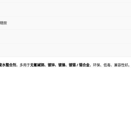
葡糖胺
 废水螯合剂
，多用于
无氰碱铜、镀锌、镀镍、镀锡 / 锡合金
，环保、低毒、兼容性好