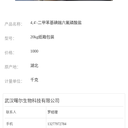
4,4'-二甲苯基碘鎓六氟磷酸盐
产品名称：
20kg纸箱包装
型号：
1000
价格：
湖北
原产地：
千克
计量单位：
武汉曙尔生物科技有限公司
联系人
罗经理
手机
13277972784