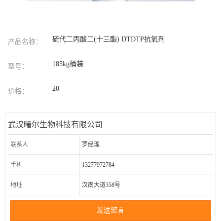
硫代二丙酸二(十三酯) DTDTP抗氧剂
产品名称：
185kg桶装
型号：
20
价格：
武汉曙尔生物科技有限公司
联系人
罗经理
手机
13277972784
地址
汉南大道358号
发送留言