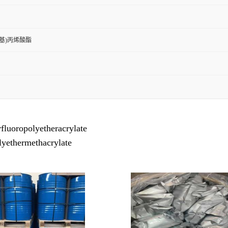
基)丙烯酸酯
lyetheracrylate
ethermethacrylate