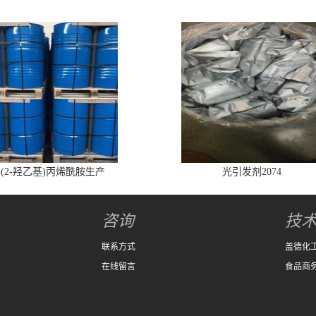
-(2-羟乙基)丙烯酰胺生产
光引发剂2074
咨询
技
联系方式
盖德化
在线留言
食品商