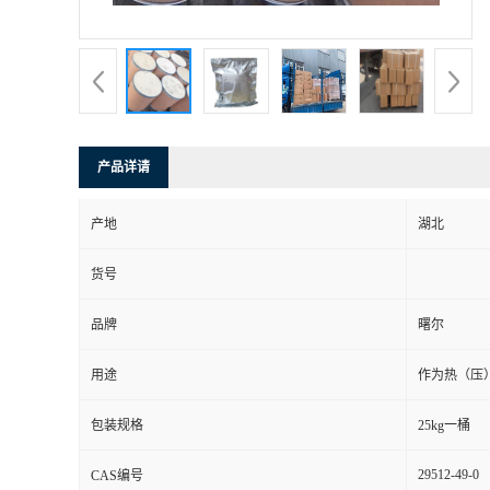
产品详请
产地
湖北
货号
品牌
曙尔
用途
作为热（压
包装规格
25kg一桶
29512-49-0
CAS编号