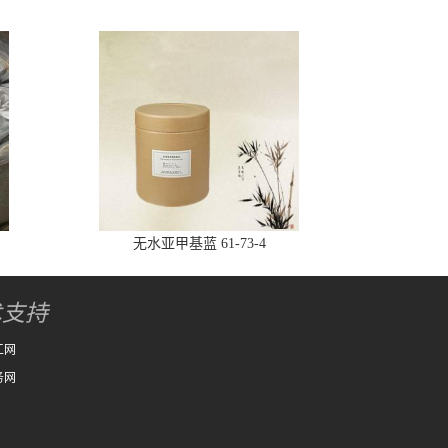
无水亚甲基蓝 61-73-4
术支持
工网
务网