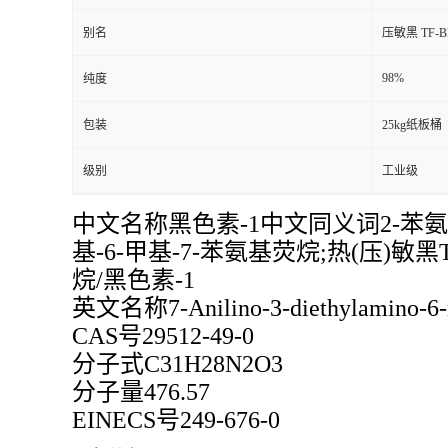
别名
压敏黑 TF-B
98%
纯度
包装
25kg纸板桶
级别
工业级
中文名称黑色素-1中文同义词2-苯氨基-3
基-6-甲基-7-苯氨基荧烷;热(压)敏黑T
烷/黑色素-1
英文名称7-Anilino-3-diethylamino-6-m
CAS号29512-49-0
分子式C31H28N2O3
分子量476.57
EINECS号249-676-0