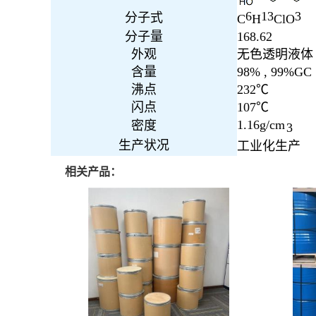
6
13
3
分子式
C
H
ClO
分子量
168.62
外观
无色透明液体
含量
98% , 99%GC
沸点
232℃
闪点
107℃
1.16g/cm
密度
3
生产状况
工业化生产
相关产品：