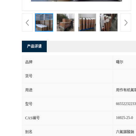
产品详请
品牌
曙尔
货号
用途
用作有机氟
66552232233
型号
16925-25-0
CAS编号
别名
六氟銻酸鈉