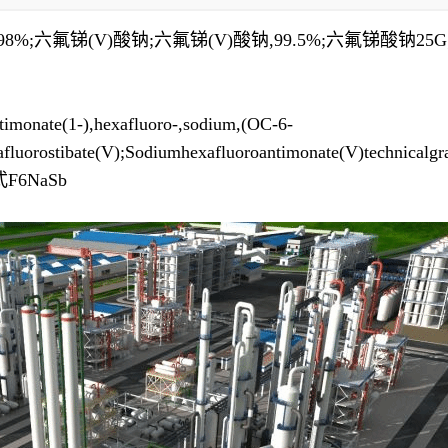
氟锑(V)酸钠;六氟锑(V)酸钠,99.5%;六氟锑酸钠25G;(
(1-),hexafluoro-,sodium,(OC-6-
xafluorostibate(V);Sodiumhexafluoroantimonate(V)tech
子式F6NaSb