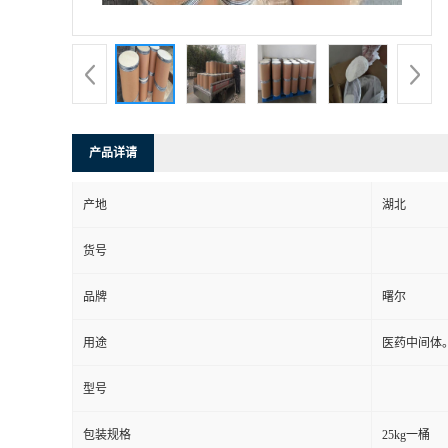
产品详请
产地
湖北
货号
品牌
曙尔
用途
医药中间体
型号
包装规格
25kg一桶