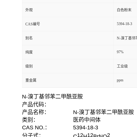
外观
白色粉末
5394-18-3
CAS编号
别名
N-溴丁基
97%
纯度
级别
工业级
ppm
重金属
N-溴丁基邻苯二甲酰亚胺
产品代码：
产品名称：
N-溴丁基邻苯二甲酰亚胺
类别：
医药中间体
CAS NO.：
5394-18-3
12
12
2
分子式：
C
H
BrNO