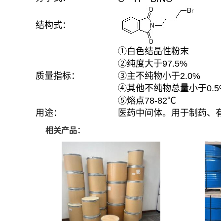
结构式：
①白色结晶性粉末
②纯度大于97.5%
质量指标：
③主不纯物小于2.0%
④其他不纯物总量小于0.5
⑤熔点78-82℃
用途：
医药中间体。用于制药、
相关产品：