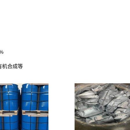
%
有机合成等