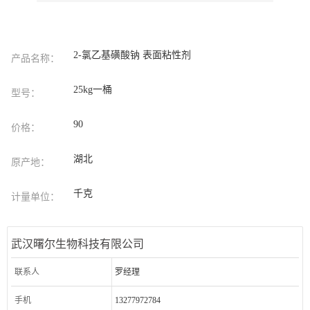
2-氯乙基磺酸钠 表面粘性剂
产品名称：
25kg一桶
型号：
90
价格：
湖北
原产地：
千克
计量单位：
武汉曙尔生物科技有限公司
联系人
罗经理
手机
13277972784