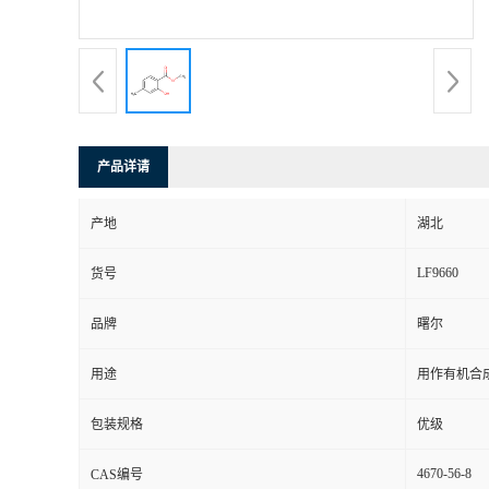
产品详请
产地
湖北
LF9660
货号
品牌
曙尔
用途
用作有机合
包装规格
优级
4670-56-8
CAS编号