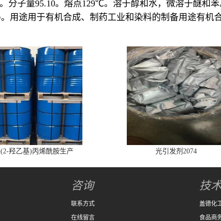
。分子量95.10。熔点129℃。溶于醇和水，微溶于醚
得。用途用于有机合成、制药工业和染料的制备用途有机
-(2-羟乙基)丙烯酰胺生产
光引发剂2074
咨询
技
联系方式
盖德化
在线留言
食品商