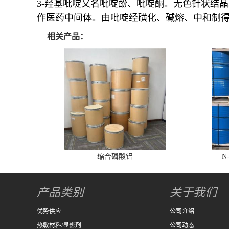
3-羟基吡啶又名吡啶酚、吡啶酮。无色针状结晶
作医药中间体。由吡啶经磺化、碱熔、中和制
相关产品：
缩合磷酸铝
N
产品类别
关于我们
优势供应
公司介绍
热敏材料/显影剂
公司动态