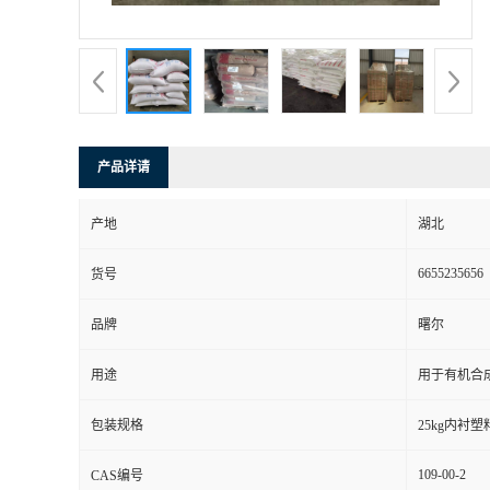
产品详请
产地
湖北
6655235656
货号
品牌
曙尔
用途
用于有机合
包装规格
25kg内衬
109-00-2
CAS编号