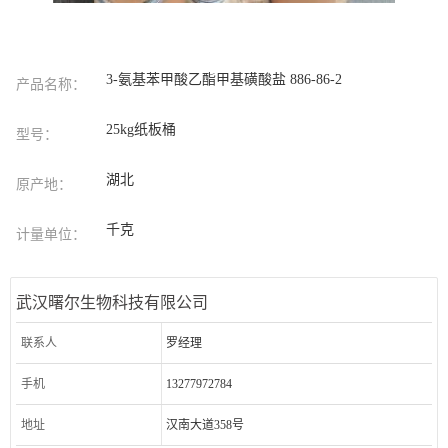
3-氨基苯甲酸乙酯甲基磺酸盐 886-86-2
产品名称：
25kg纸板桶
型号：
湖北
原产地：
千克
计量单位：
武汉曙尔生物科技有限公司
联系人
罗经理
手机
13277972784
地址
汉南大道358号