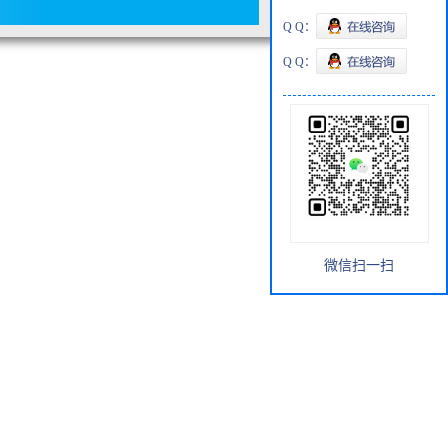
Q Q：
Q Q：
微信扫一扫