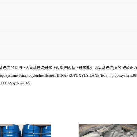
烷,97%;四正丙氧基硅烷;硅酸正丙酯;四丙基正硅酸盐;四丙氧基硅烷(又名:硅酸正丙酯
ysilane(Tetrapropylorthosilicate);TETRAPROPOXYLSILANE;Tetra-n-propoxysilane,98+%
ECAS号:682-01-9