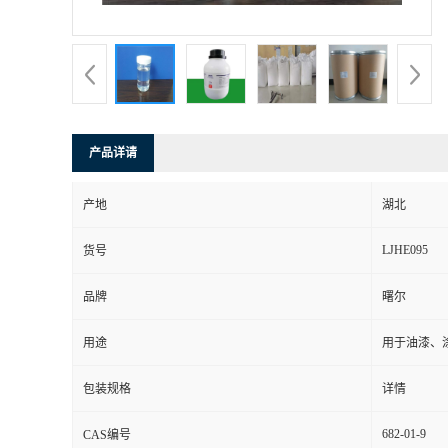
产品详请
产地
湖北
LJHE095
货号
品牌
曙尔
用途
用于油漆、
包装规格
详情
682-01-9
CAS编号