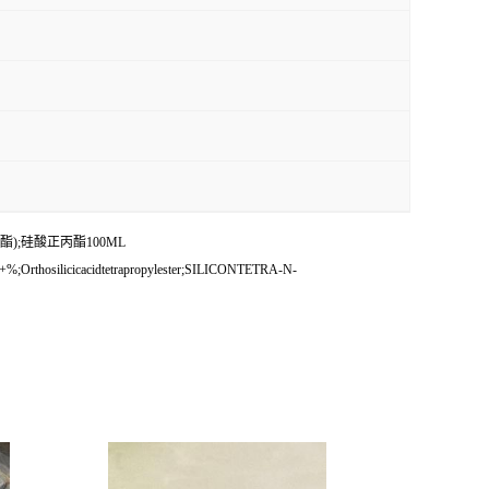
);硅酸正丙酯100ML
;Orthosilicicacidtetrapropylester;SILICONTETRA-N-