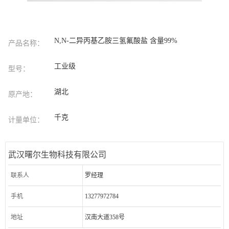
N,N-二异丙基乙胺三氢氟酸盐 含量99%
产品名称：
工业级
型号：
湖北
原产地：
千克
计量单位：
武汉曙尔生物科技有限公司
联系人
罗经理
手机
13277972784
地址
汉南大道358号