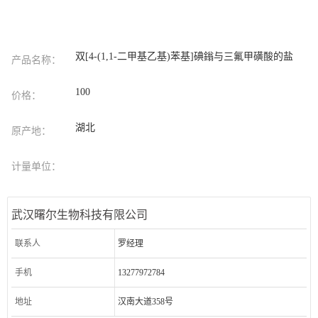
双[4-(1,1-二甲基乙基)苯基]碘鎓与三氟甲磺酸的盐
产品名称：
100
价格：
湖北
原产地：
计量单位：
武汉曙尔生物科技有限公司
联系人
罗经理
手机
13277972784
地址
汉南大道358号