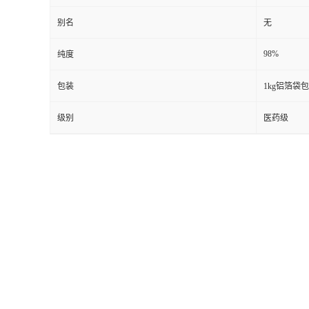
别名
无
98%
纯度
包装
1kg铝箔袋
级别
医药级