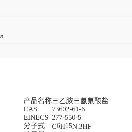
包装
产品名称
三乙胺三氢氟酸盐
CAS
73602-61-6
EINECS
277-550-5
6
15
分子式
C
H
N.3HF