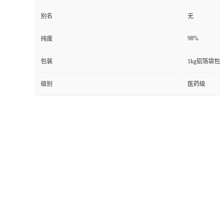
别名
无
98%
纯度
包装
1kg铝箔袋
级别
医药级