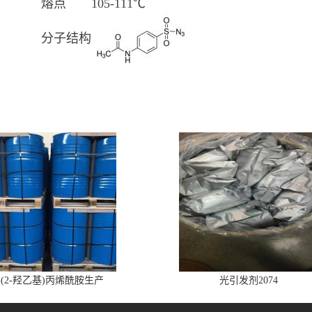
熔点
105-111℃
分子结构
-(2-羟乙基)丙烯酰胺生产
光引发剂2074