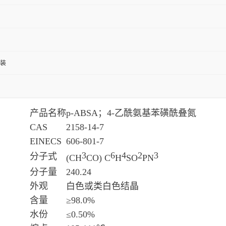
包装
产品名称
p-ABSA；4-乙酰氨基苯磺酰叠氮
CAS
2158-14-7
EINECS
606-801-7
3
6
4
2
3
分子式
(CH
CO) C
H
SO
PN
分子量
240.24
外观
白色或类白色结晶
含量
≥98.0%
水份
≤0.50%