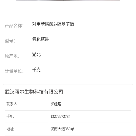
对甲苯磺酸2-硝基苄酯
产品名称：
氟化瓶装
型号：
湖北
原产地：
千克
计量单位：
武汉曙尔生物科技有限公司
联系人
罗经理
手机
13277972784
地址
汉南大道358号