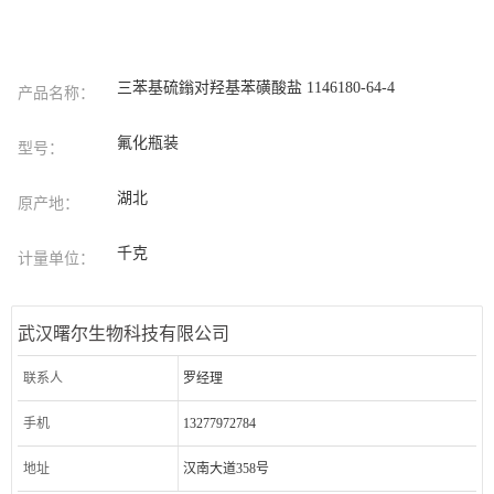
三苯基硫鎓对羟基苯磺酸盐 1146180-64-4
产品名称：
氟化瓶装
型号：
湖北
原产地：
千克
计量单位：
武汉曙尔生物科技有限公司
联系人
罗经理
手机
13277972784
地址
汉南大道358号