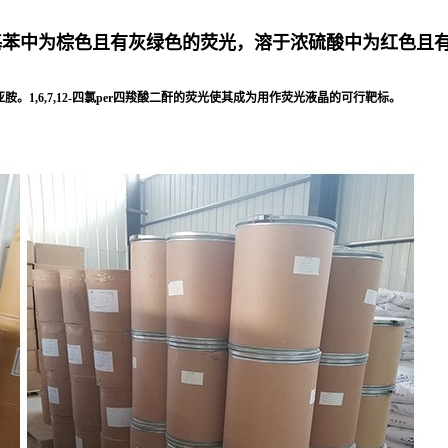
基苯中为棕色且有灰绿色的荧光，溶于浓硫酸中为红色且
。1,6,7,12-四氯per四羧酸二酐的荧光使其成为用作荧光液晶的可行靶标。