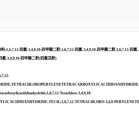
,12-四氯-3,4,9,10-四甲酸二酐;1,6,7,12-四氯-3,4,9,10-四甲酸二酐,1,6,7,12-四氯-3,
12-四氯-3,4,9,10-四甲酸二酐(四氯苝酐)
,7,12-
ETRACHLOROPERYLENETETRACARBOXYLICACIDDIANHYDRIDE;1,6,7,12-Tet
tracarboxylicaciddianhydride;1,6,7,12-Terachloro-3,4,9,10-
XYLICACIDDIANHYDRIDE:TECH.;1,6,7,12-TETRACHLORO-3,4,9-PERYLEN