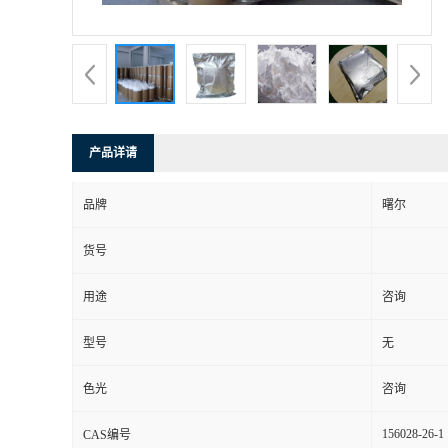
产品详请
品牌
曙尔
货号
用途
咨询
型号
无
色光
咨询
156028-26-1
CAS编号