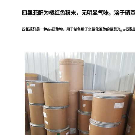
四氯苝酐为橘红色粉末，无明显气味，溶于硝
四氯苝酐是一种the衍生物，用于制备用于全氟化液体的氟荧光per双酰亚胺