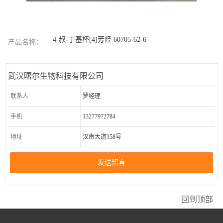
4-叔-丁基杯[4]芳烃 60705-62-6
产品名称：
武汉曙尔生物科技有限公司
联系人
罗经理
手机
13277972784
地址
汉南大道358号
发送留言
回到顶部