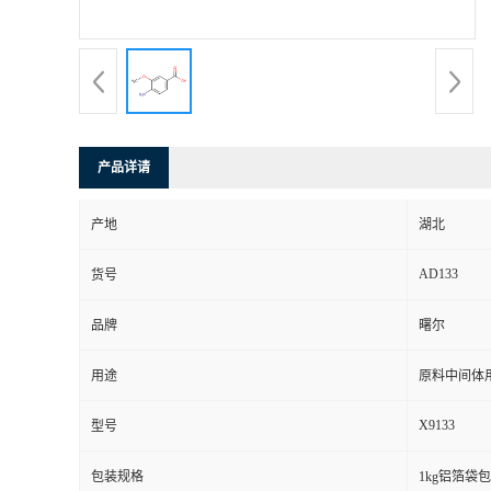
产品详请
产地
湖北
AD133
货号
品牌
曙尔
用途
原料中间体
X9133
型号
包装规格
1kg铝箔袋