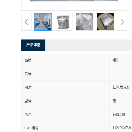
产品详请
品牌
曙尔
货号
用途
红色发光剂
型号
无
色光
苝红620
112100-07-9
CAS编号