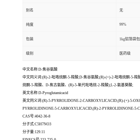
别名
无
99%
纯度
包装
1kg铝箔袋
级别
医药级
中文名称:D-焦谷氨酸
中文同义词:(R)-2-吡咯烷酮-5-羧酸;D-焦谷氨酸;(R)-(+)-2-吡咯烷酮-5-羧
烷酮-5-羧酸、D-焦古氨酸、(R)-5-氧代吡咯烷-2-羧酸);L-2-氨基葵酸;
英文名称:D-Pyroglutamicacid
英文同义词:(R)-5-PYRROLIDONE-2-CARBOXYLICACID;(R)-(+)-5-OXO
PYRROLIDINONE-5-CARBOXYLICACID;(R)-2-PYRROLIDINONE-5-C
CAS号:4042-36-8
分子式:C5H7NO3
分子量:129.11
EINECS号:223-735-0