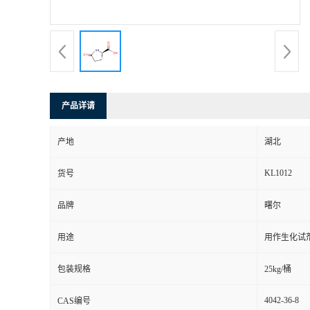
产品详请
产地
湖北
KL1012
货号
品牌
曙尔
用途
用作生化试
包装规格
25kg/桶
4042-36-8
CAS编号