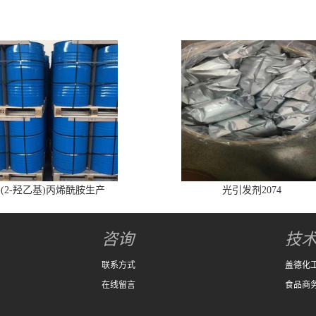
-(2-羟乙基)丙烯酰胺生产
光引发剂2074
咨询
技
联系方式
盖德化
在线留言
食品商