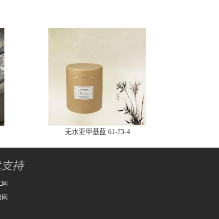
无水亚甲基蓝 61-73-4
术支持
工网
务网