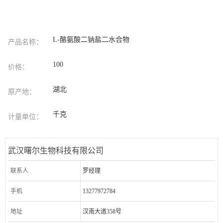
L-酪氨酸二钠盐二水合物
产品名称：
100
价格：
湖北
原产地：
千克
计量单位：
武汉曙尔生物科技有限公司
联系人
罗经理
手机
13277972784
地址
汉南大道358号