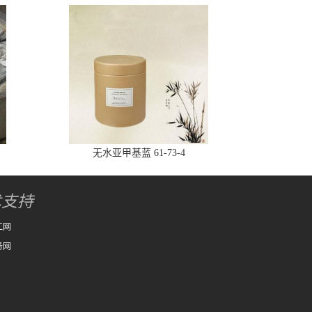
无水亚甲基蓝 61-73-4
术支持
工网
务网