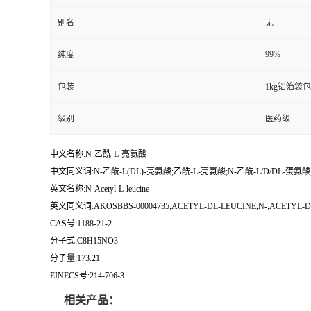
别名
无
99%
纯度
包装
1kg铝箔袋
级别
医药级
中文名称:N-乙酰-L-亮氨酸
中文同义词:N-乙酰-L(DL)-亮氨酸;乙酰-L-亮氨酸;N-乙酰-L/D/DL-蛋氨酸;
英文名称:N-Acetyl-L-leucine
英文同义词:AKOSBBS-00004735;ACETYL-DL-LEUCINE,N-;ACETYL-DL-
CAS号:1188-21-2
分子式:C8H15NO3
分子量:173.21
EINECS号:214-706-3
相关产品：