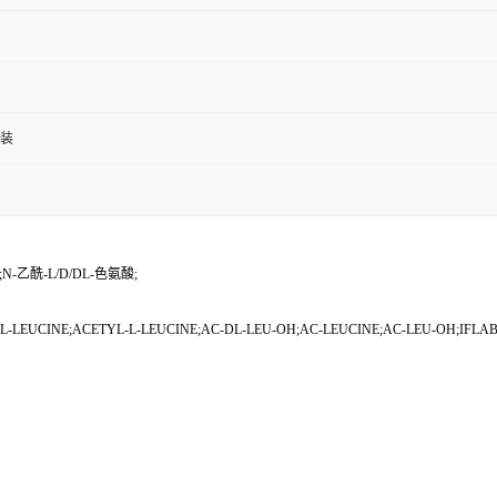
包装
N-乙酰-L/D/DL-色氨酸;
LEUCINE;ACETYL-L-LEUCINE;AC-DL-LEU-OH;AC-LEUCINE;AC-LEU-OH;IFLAB-