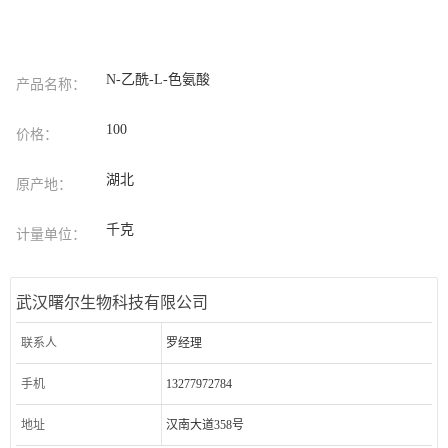
N-乙酰-L-色氨酸
产品名称：
100
价格：
湖北
原产地：
千克
计量单位：
武汉曙尔生物科技有限公司
联系人
罗经理
手机
13277972784
地址
汉南大道358号