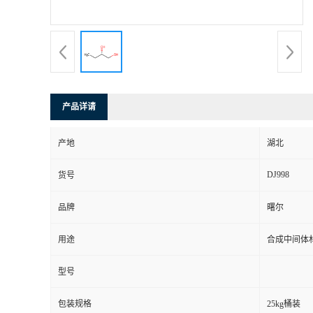
产品详请
产地
湖北
DJ998
货号
品牌
曙尔
用途
合成中间体
型号
包装规格
25kg桶装