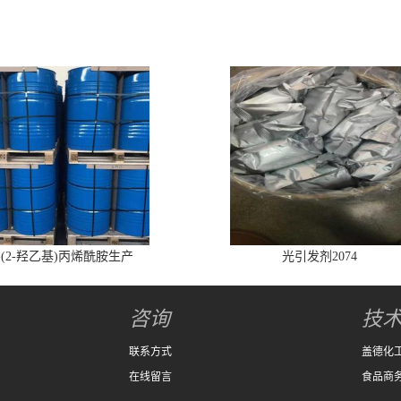
-(2-羟乙基)丙烯酰胺生产
光引发剂2074
咨询
技
联系方式
盖德化
在线留言
食品商