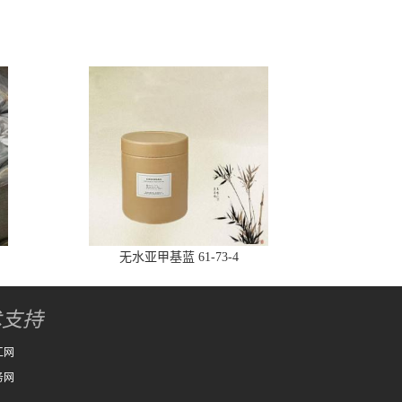
无水亚甲基蓝 61-73-4
术支持
工网
务网