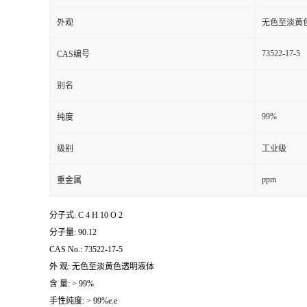
外观
无色至淡黄
73522-17-5
CAS编号
别名
99%
纯度
级别
工业级
ppm
重金属
分子式: C 4 H 10 O 2
分子量: 90.12
CAS No.: 73522-17-5
外 观: 无色至淡黄色透明液体
含 量: > 99%
手性纯度: > 99%e.e