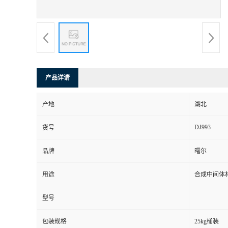
产品详请
产地
湖北
DJ993
货号
品牌
曙尔
用途
合成中间体
型号
包装规格
25kg桶装