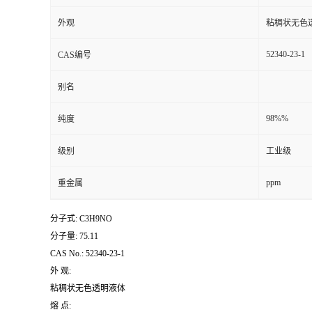
外观
粘稠状无色
52340-23-1
CAS编号
别名
98%%
纯度
级别
工业级
ppm
重金属
分子式: C3H9NO
分子量: 75.11
CAS No.: 52340-23-1
外 观:
粘稠状无色透明液体
熔 点: