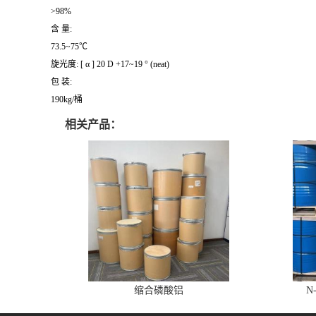
>98%
含 量:
73.5~75℃
旋光度: [ α ] 20 D +17~19 ° (neat)
包 装:
190kg/桶
相关产品：
缩合磷酸铝
N