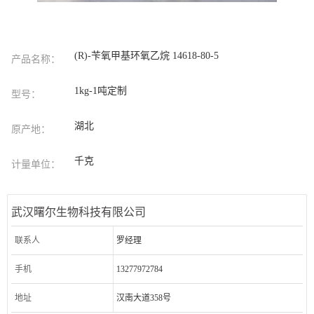
(R)-苄氧甲基环氧乙烷 14618-80-5
产品名称：
1kg-1吨定制
型号：
湖北
原产地：
千克
计量单位：
武汉曙尔生物科技有限公司
联系人
罗经理
手机
13277972784
地址
汉南大道358号