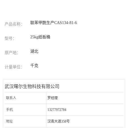
联苯甲酰生产CAS134-81-6
产品名称：
25kg纸板桶
型号：
湖北
原产地：
千克
计量单位：
武汉曙尔生物科技有限公司
联系人
罗经理
手机
13277972784
地址
汉南大道358号